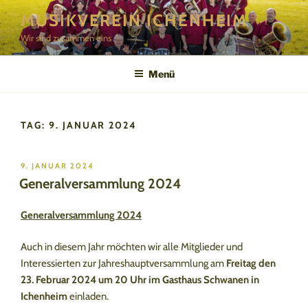
Zum
MUSIKVEREIN ICHENHEIM
Inhalt
Wir sind zusammen eins
springen
Menü
TAG:
9. JANUAR 2024
VERÖFFENTLICHT
9. JANUAR 2024
AM
Generalversammlung 2024
Generalversammlung 2024
Auch in diesem Jahr möchten wir alle Mitglieder und
Interessierten zur Jahreshauptversammlung am
Freitag den
23. Februar 2024 um 20 Uhr im Gasthaus Schwanen
in
Ichenheim
einladen.