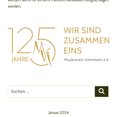
werden, wenn für ein Amt mehrere Kandidaten vorgeschlagen
werden.
Suchen
Suche
nach:
Januar 2024