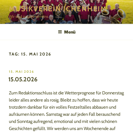
Zum
MUSIKVEREIN ICHENHEIM
Inhalt
Wir sind zusammen eins
springen
Menü
TAG:
15. MAI 2026
VERÖFFENTLICHT
15. MAI 2026
AM
15.05.2026
Zum Redaktionsschluss ist die Wetterprognose für Donnerstag
leider alles andere als rosig. Bleibt zu hoffen, dass wir heute
trotzdem dankbar für ein volles Festzeltalles abbauen und
aufräumen können. Samstag war auf jeden Fall berauschend
und Sonntag aufregend, emotional und mit vielen schönen
Geschichten gefüllt. Wir werden uns am Wochenende auf