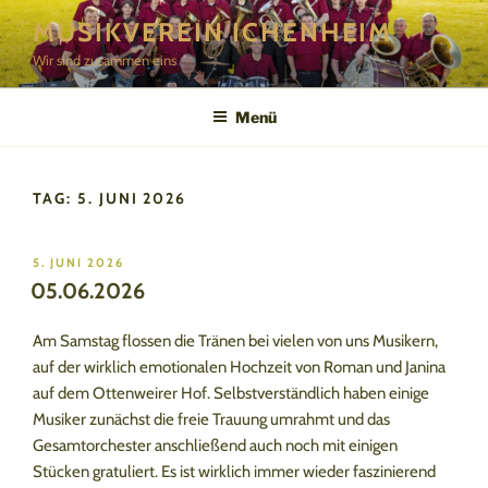
Zum
MUSIKVEREIN ICHENHEIM
Inhalt
Wir sind zusammen eins
springen
Menü
TAG:
5. JUNI 2026
VERÖFFENTLICHT
5. JUNI 2026
AM
05.06.2026
Am Samstag flossen die Tränen bei vielen von uns Musikern,
auf der wirklich emotionalen Hochzeit von Roman und Janina
auf dem Ottenweirer Hof. Selbstverständlich haben einige
Musiker zunächst die freie Trauung umrahmt und das
Gesamtorchester anschließend auch noch mit einigen
Stücken gratuliert. Es ist wirklich immer wieder faszinierend