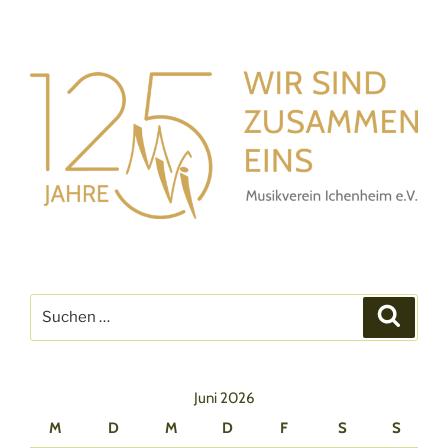
Suchen
Suche
nach:
Juni 2026
M
D
M
D
F
S
S