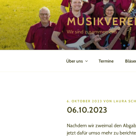
Zum
Inhalt
MUSIKVERE
springen
Wir sind zusammen eins
Über uns
Termine
Bläse
VERÖFFENTLICHT
6. OKTOBER 2023
VON
LAURA SC
AM
06.10.2023
Nachdem wir zweimal den Abgabesc
jetzt dafür umso mehr zu berichte