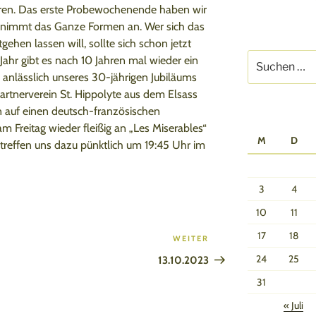
uren. Das erste Probewochenende haben wir
 nimmt das Ganze Formen an. Wer sich das
gehen lassen will, sollte sich schon jetzt
Suchen
Jahr gibt es nach 10 Jahren mal wieder ein
nach:
 anlässlich unseres 30-jährigen Jubiläums
rtnerverein St. Hippolyte aus dem Elsass
n auf einen deutsch-französischen
 Freitag wieder fleißig an „Les Miserables“
M
D
reffen uns dazu pünktlich um 19:45 Uhr im
3
4
10
11
17
18
WEITER
Nächster
Beitrag
24
25
13.10.2023
31
« Juli