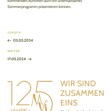
kommenden Auftritten auch ein unterhaltsames
Sommerprogramm präsentieren können.
Beitragsnavigation
Vorheriger
ZURÜCK
Beitrag
03.05.2024
Nächster
WEITER
Beitrag
17.05.2024