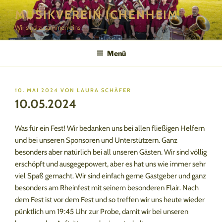
Zum
MUSIKVEREIN ICHENHEIM
Inhalt
Wir sind zusammen eins
springen
Menü
VERÖFFENTLICHT
10. MAI 2024
VON
LAURA SCHÄFER
AM
10.05.2024
Was für ein Fest! Wir bedanken uns bei allen fließigen Helfern
und bei unseren Sponsoren und Unterstützern. Ganz
besonders aber natürlich bei all unseren Gästen. Wir sind völlig
erschöpft und ausgegepowert, aber es hat uns wie immer sehr
viel Spaß gemacht. Wir sind einfach gerne Gastgeber und ganz
besonders am Rheinfest mit seinem besonderen Flair. Nach
dem Fest ist vor dem Fest und so treffen wir uns heute wieder
pünktlich um 19:45 Uhr zur Probe, damit wir bei unseren