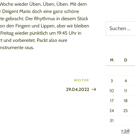
 Woche wieder Üben, Üben, Üben. Mit dem
r Dirigent Mario doch eine ganz schöne
te gebracht. Der Rhythmus in diesem Stück
Suchen
von den Fingern und Lippen, aber wir bleiben
nach:
 Freitag wieder pünktlich um 19:45 Uhr in
 und vorbereitet. Packt also eure
Instrumente raus.
M
D
WEITER
Nächster
3
4
Beitrag
29.04.2022
10
11
17
18
24
25
31
« Juli