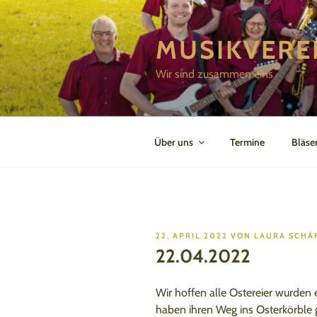
Zum
Inhalt
MUSIKVERE
springen
Wir sind zusammen eins
Über uns
Termine
Bläse
VERÖFFENTLICHT
22. APRIL 2022
VON
LAURA SCHÄ
AM
22.04.2022
Wir hoffen alle Ostereier wurden
haben ihren Weg ins Osterkörble